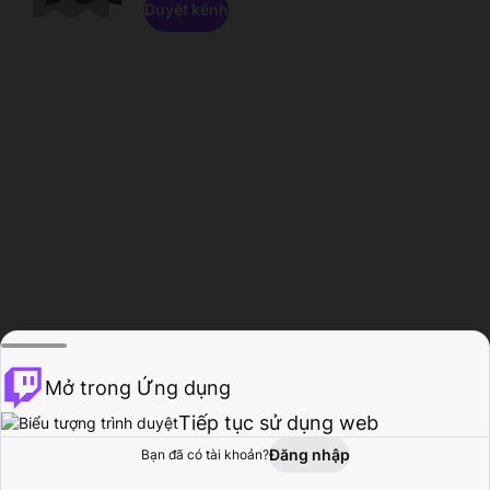
Duyệt kênh
Mở trong Ứng dụng
Tiếp tục sử dụng web
Đăng nhập
Bạn đã có tài khoản?
Trang chủ
Duyệt
Hoạt động
Hồ sơ