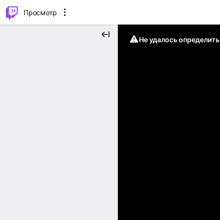
.
⌥
P
Просмотр
Не удалось определит