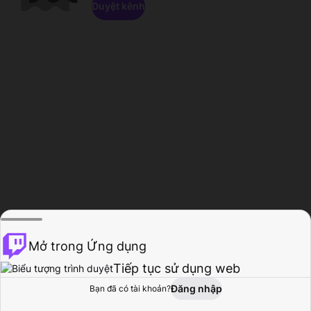
Duyệt kênh
Mở trong Ứng dụng
Tiếp tục sử dụng web
Đăng nhập
Bạn đã có tài khoản?
Trang chủ
Duyệt
Hoạt động
Hồ sơ