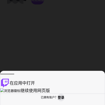
在应用中打开
继续使用网页版
登录
已拥有账户？
主页
浏览
活动纪录
个人资料