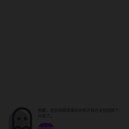
抱歉。您恐怕得搭乘时光机才有办法找回那个
内容了。
浏览频道