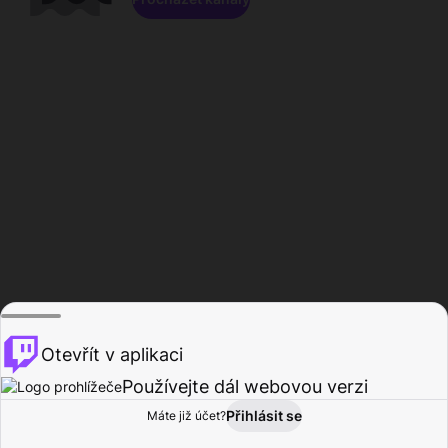
Otevřít v aplikaci
Používejte dál webovou verzi
Přihlásit se
Máte již účet?
Domů
Procházet
Aktivita
Profil