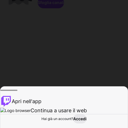
Sfoglia canali
Apri nell'app
Continua a usare il web
Accedi
Hai già un account?
Base
Sfoglia
Attività
Profilo