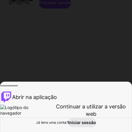
Procurar canais
Abrir na aplicação
Continuar a utilizar a versão
web
Iniciar sessão
Já tens uma conta?
Página inicial
Procurar
Atividade
Perfil