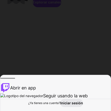
Explorar canales
Abrir en app
Seguir usando la web
Iniciar sesión
Página del
¿Ya tienes una cuenta?
Explorar
Actividad
Perfil
Creador