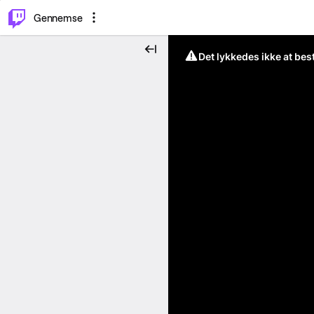
⌥
P
Gennemse
Det lykkedes ikke at be