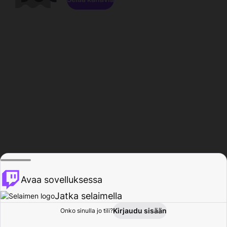
Avaa sovelluksessa
Jatka selaimella
Kirjaudu sisään
Onko sinulla jo tili?
Koti
Selaa
Toiminta
Profiili