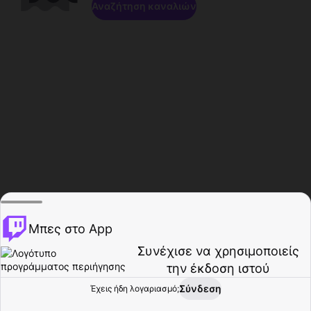
Αναζήτηση καναλιών
Μπες στο App
Συνέχισε να χρησιμοποιείς
την έκδοση ιστού
Σύνδεση
Έχεις ήδη λογαριασμό;
Αρχική σελίδα
Περιήγηση
Δραστηριότητα
Προφίλ