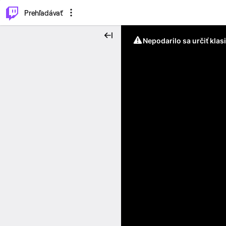
..
⌥
P
Prehľadávať
Nepodarilo sa určiť klas