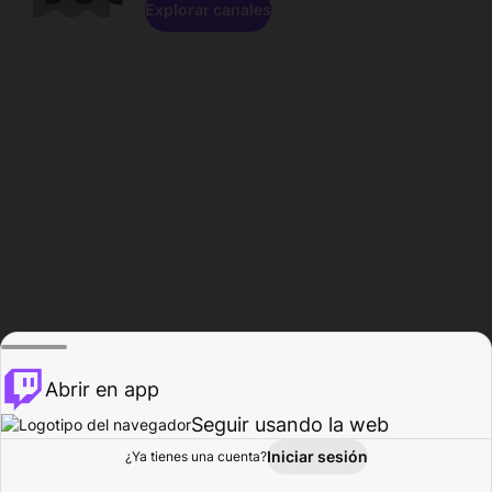
Explorar canales
Abrir en app
Seguir usando la web
Iniciar sesión
Página del
¿Ya tienes una cuenta?
Explorar
Actividad
Perfil
Creador