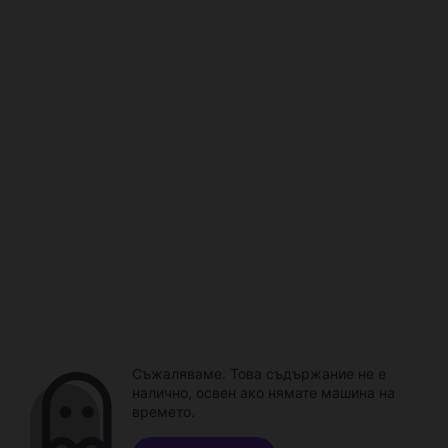
Съжаляваме. Това съдържание не е
налично, освен ако нямате машина на
времето.