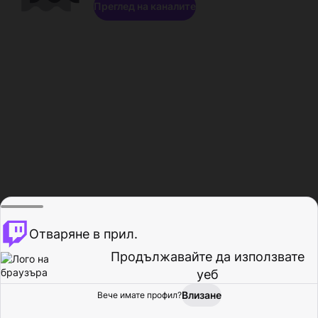
Преглед на каналите
Отваряне в прил.
Продължавайте да използвате
уеб
Влизане
Вече имате профил?
Начало
Преглед
Активност
Профил