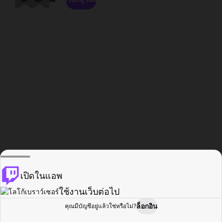
เปิดในแอพ
ใช้งานเว็บต่อไป
ล็อกอิน
คุณมีบัญชีอยู่แล้วใช่หรือไม่?
หน้าแรก
เรียกดู
กิจกรรม
โปรไฟล์