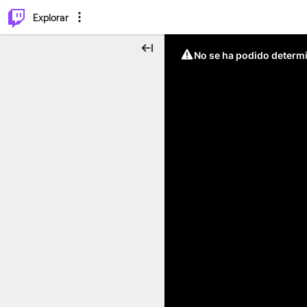
⌥
P
Explorar
No se ha podido determin