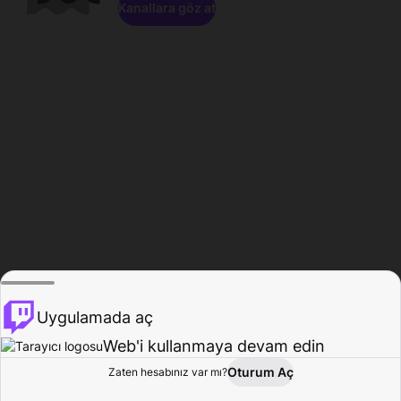
Kanallara göz at
Uygulamada aç
Web'i kullanmaya devam edin
Oturum Aç
Zaten hesabınız var mı?
Ana Sayfa
Gözat
Aktivite
Profil