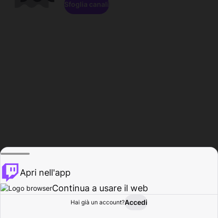
Sfoglia canali
Apri nell'app
Continua a usare il web
Accedi
Hai già un account?
Base
Sfoglia
Attività
Profilo