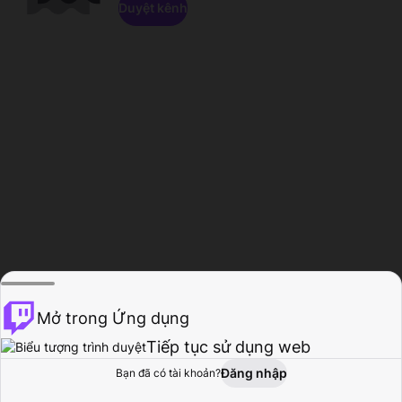
Duyệt kênh
Mở trong Ứng dụng
Tiếp tục sử dụng web
Đăng nhập
Bạn đã có tài khoản?
Trang chủ
Duyệt
Hoạt động
Hồ sơ