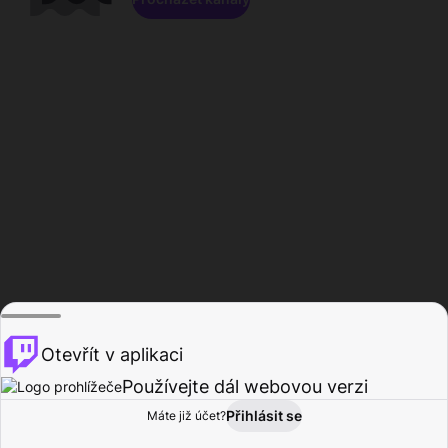
Otevřít v aplikaci
Používejte dál webovou verzi
Přihlásit se
Máte již účet?
Domů
Procházet
Aktivita
Profil