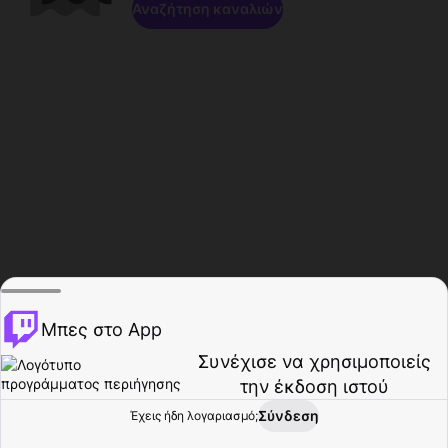
Αναζήτηση καναλιών
Μπες στο App
Συνέχισε να χρησιμοποιείς
την έκδοση ιστού
Σύνδεση
Έχεις ήδη λογαριασμό;
Αρχική σελίδα
Περιήγηση
Δραστηριότητα
Προφίλ