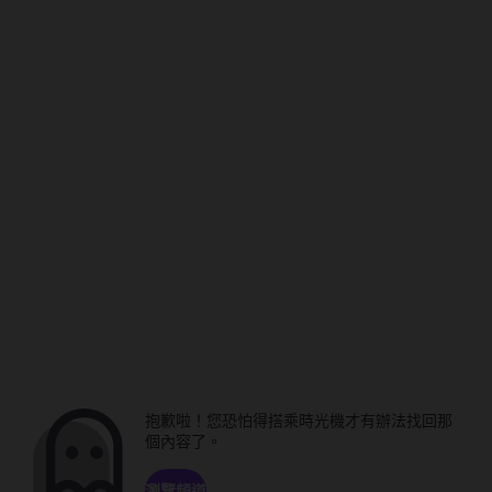
抱歉啦！您恐怕得搭乘時光機才有辦法找回那
個內容了。
瀏覽頻道