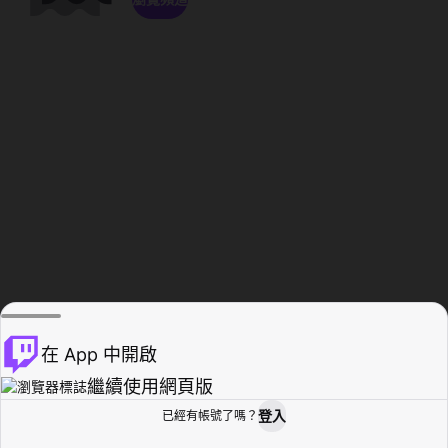
在 App 中開啟
繼續使用網頁版
登入
已經有帳號了嗎？
創作者基地
瀏覽
活動紀錄
個人檔案