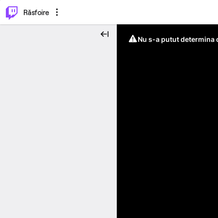
⌥
P
Răsfoire
Nu s-a putut determina c