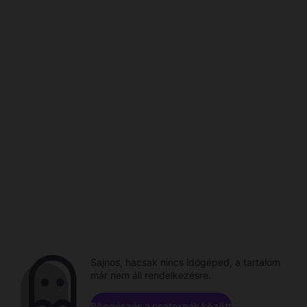
Sajnos, hacsak nincs időgéped, a tartalom
már nem áll rendelkezésre.
Böngészés a csatornák között