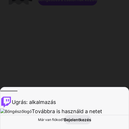
Ugrás: alkalmazás
Továbbra is használd a netet
Bejelentkezés
Már van fiókod?
Főoldal
Böngészés
Tevékenység
Profil