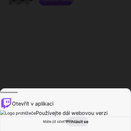
Otevřít v aplikaci
Používejte dál webovou verzi
Přihlásit se
Máte již účet?
Domů
Procházet
Aktivita
Profil