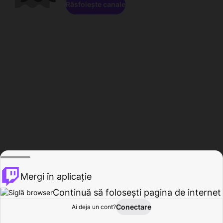
Răsfoiește canale
Mergi în aplicație
Continuă să folosești pagina de internet
Conectare
Ai deja un cont?
Acasă
Răsfoire
Activitate
Profil