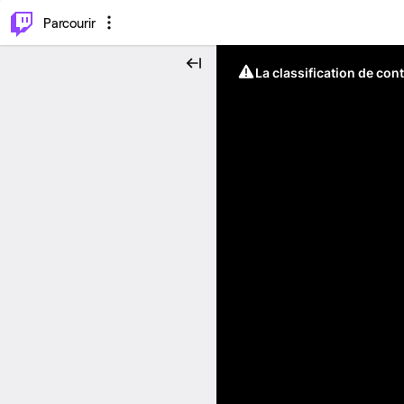
⌥
P
Parcourir
La classification de con