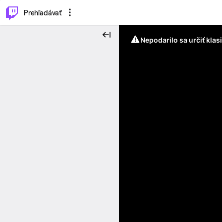
..
⌥
P
Prehľadávať
Nepodarilo sa určiť klas