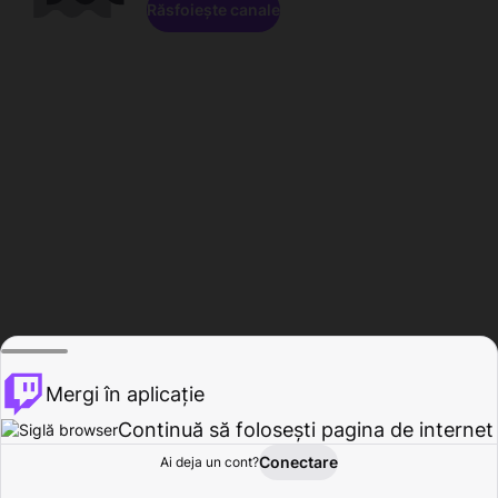
Răsfoiește canale
Mergi în aplicație
Continuă să folosești pagina de internet
Conectare
Ai deja un cont?
Acasă
Răsfoire
Activitate
Profil