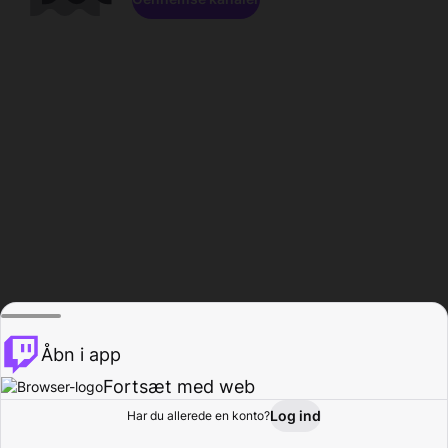
Åbn i app
Fortsæt med web
Log ind
Har du allerede en konto?
Hjem
Gennemse
Aktivitet
Profil