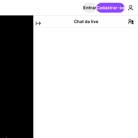
Entrar
Cadastrar-se
Chat da live