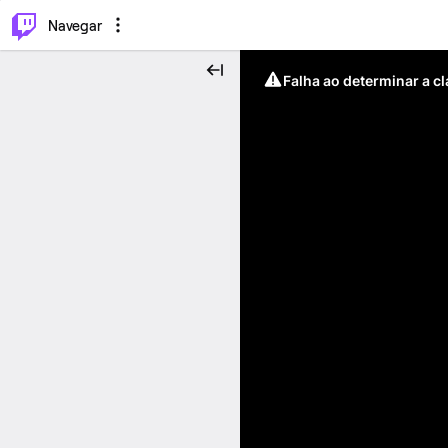
⌥
P
Navegar
Falha ao determinar a c