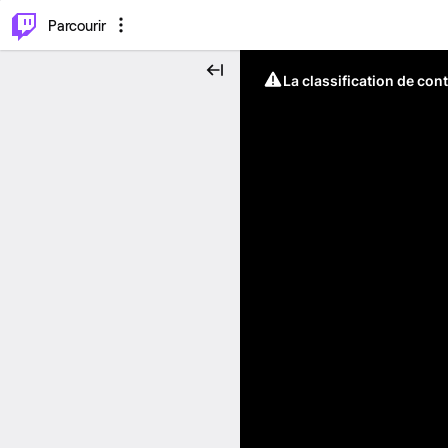
⌥
P
Parcourir
La classification de con