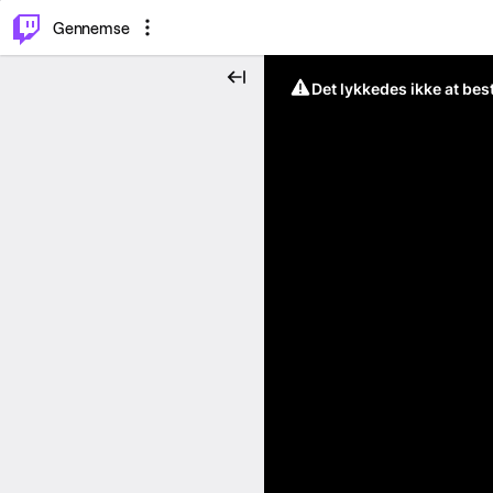
⌥
P
Gennemse
Det lykkedes ikke at be