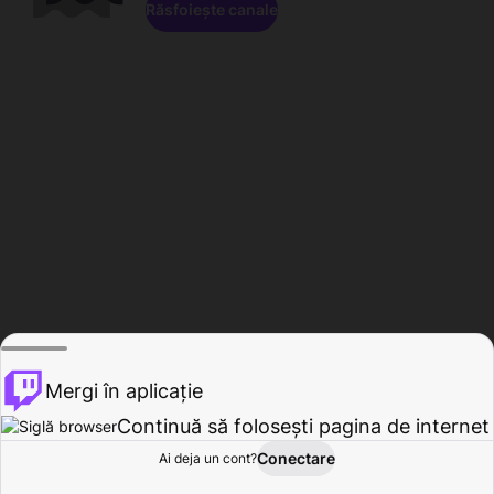
Răsfoiește canale
Mergi în aplicație
Continuă să folosești pagina de internet
Conectare
Ai deja un cont?
Acasă
Răsfoire
Activitate
Profil