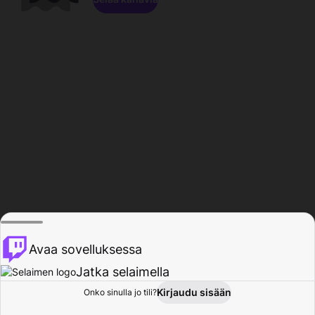
Avaa sovelluksessa
Jatka selaimella
Kirjaudu sisään
Onko sinulla jo tili?
Koti
Selaa
Toiminta
Profiili