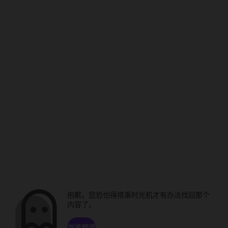
抱歉。您恐怕得搭乘时光机才有办法找回那个
内容了。
浏览频道