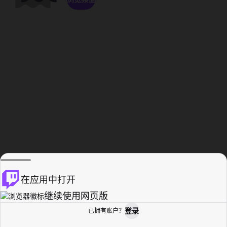
在应用中打开
继续使用网页版
登录
已拥有账户？
主页
浏览
活动纪录
个人资料