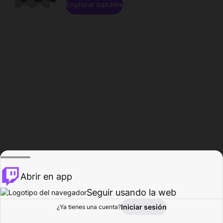
Explorar canales
Abrir en app
Seguir usando la web
Iniciar sesión
Página del
¿Ya tienes una cuenta?
Explorar
Actividad
Perfil
Creador