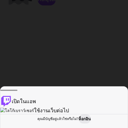
เปิดในแอพ
ใช้งานเว็บต่อไป
ล็อกอิน
คุณมีบัญชีอยู่แล้วใช่หรือไม่?
หน้าแรก
เรียกดู
กิจกรรม
โปรไฟล์