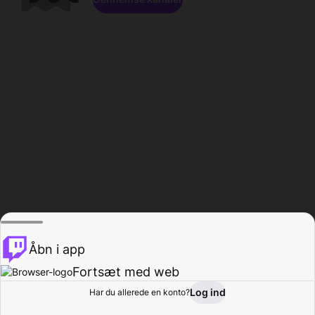
Åbn i app
Fortsæt med web
Log ind
Har du allerede en konto?
Hjem
Gennemse
Aktivitet
Profil