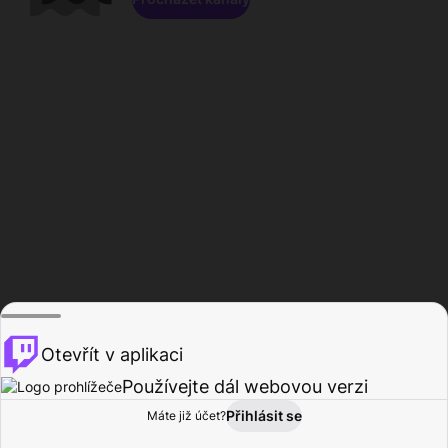
Otevřít v aplikaci
Používejte dál webovou verzi
Přihlásit se
Máte již účet?
Domů
Procházet
Aktivita
Profil