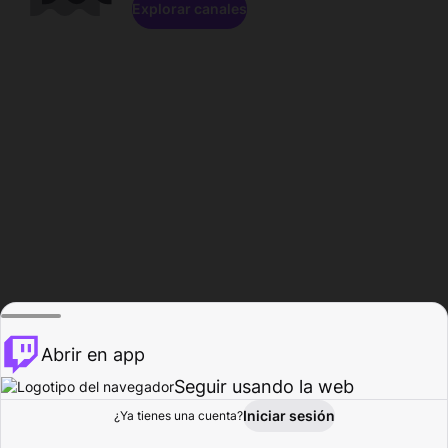
Explorar canales
Abrir en app
Seguir usando la web
Iniciar sesión
Página del
¿Ya tienes una cuenta?
Explorar
Actividad
Perfil
Creador