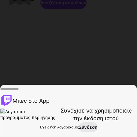
Αναζήτηση καναλιών
Μπες στο App
Συνέχισε να χρησιμοποιείς
την έκδοση ιστού
Σύνδεση
Έχεις ήδη λογαριασμό;
Αρχική σελίδα
Περιήγηση
Δραστηριότητα
Προφίλ