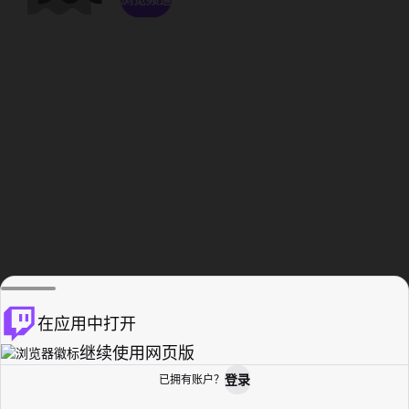
在应用中打开
继续使用网页版
登录
已拥有账户？
主页
浏览
活动纪录
个人资料