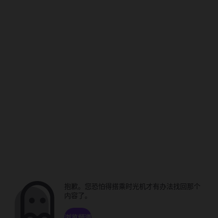
抱歉。您恐怕得搭乘时光机才有办法找回那个
内容了。
浏览频道