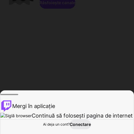
Răsfoiește canale
Mergi în aplicație
Continuă să folosești pagina de internet
Conectare
Ai deja un cont?
Acasă
Răsfoire
Activitate
Profil