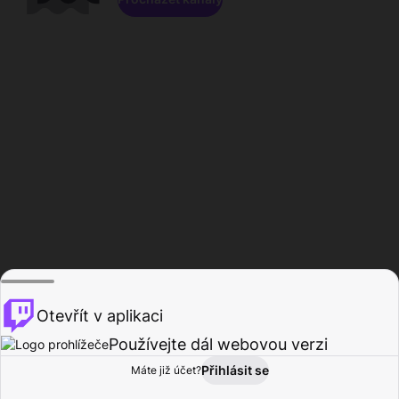
Otevřít v aplikaci
Používejte dál webovou verzi
Přihlásit se
Máte již účet?
Domů
Procházet
Aktivita
Profil