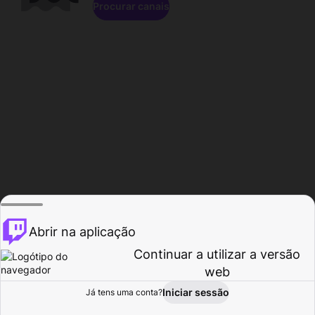
Procurar canais
Abrir na aplicação
Continuar a utilizar a versão
web
Iniciar sessão
Já tens uma conta?
Página inicial
Procurar
Atividade
Perfil