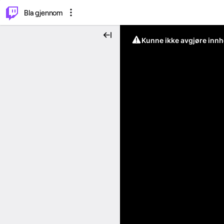
⌥
P
Bla gjennom
Kunne ikke avgjøre innh