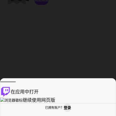
在应用中打开
继续使用网页版
登录
已拥有账户？
主页
浏览
活动纪录
个人资料