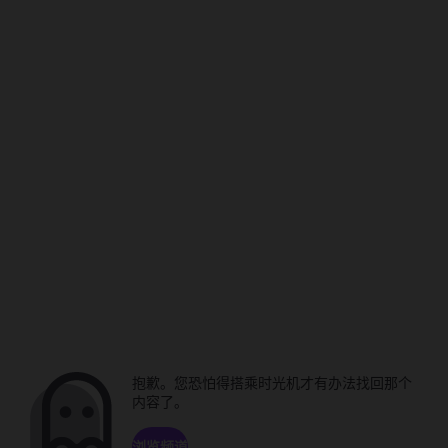
抱歉。您恐怕得搭乘时光机才有办法找回那个
内容了。
浏览频道