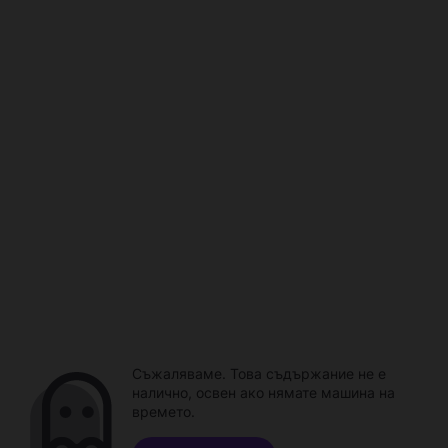
Съжаляваме. Това съдържание не е
налично, освен ако нямате машина на
времето.