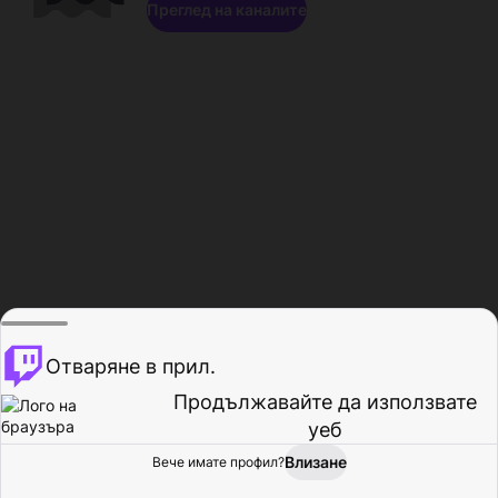
Преглед на каналите
Отваряне в прил.
Продължавайте да използвате
уеб
Влизане
Вече имате профил?
Начало
Преглед
Активност
Профил