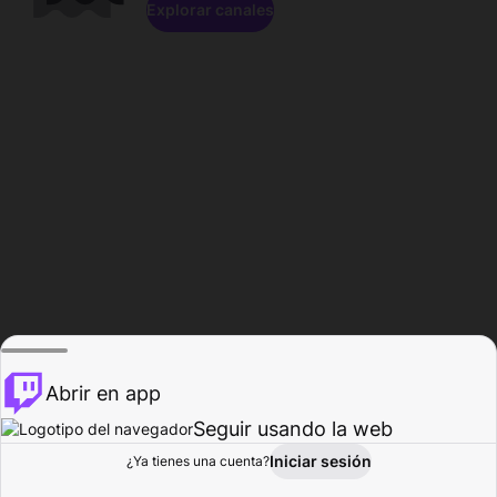
Explorar canales
Abrir en app
Seguir usando la web
Iniciar sesión
Página del
¿Ya tienes una cuenta?
Explorar
Actividad
Perfil
Creador